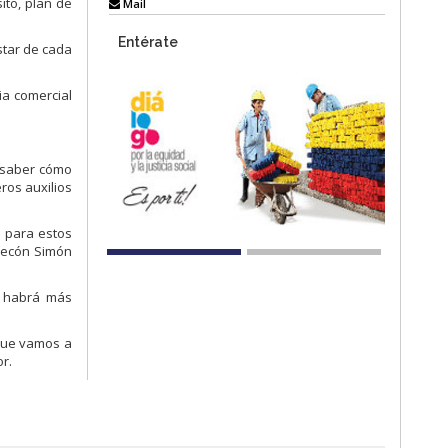
ito, plan de
Mail
Entérate
star de cada
ia comercial
 saber cómo
ros auxilios
y para estos
alecón Simón
e habrá más
 que vamos a
r.