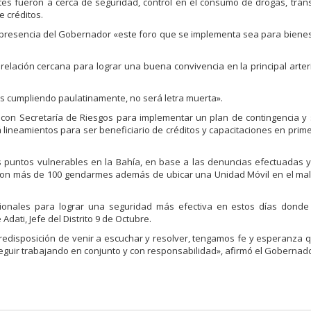
es fueron a cerca de seguridad, control en el consumo de drogas, tráns
e créditos.
la presencia del Gobernador «este foro que se implementa sea para biene
relación cercana para lograr una buena convivencia en la principal arter
 cumpliendo paulatinamente, no será letra muerta».
con Secretaría de Riesgos para implementar un plan de contingencia y
lineamientos para ser beneficiario de créditos y capacitaciones en prime
os puntos vulnerables en la Bahía, en base a las denuncias efectuadas 
, con más de 100 gendarmes además de ubicar una Unidad Móvil en el m
cionales para lograr una seguridad más efectiva en estos días dond
dati, Jefe del Distrito 9 de Octubre.
edisposición de venir a escuchar y resolver, tengamos fe y esperanza
eguir trabajando en conjunto y con responsabilidad», afirmó el Gobernado