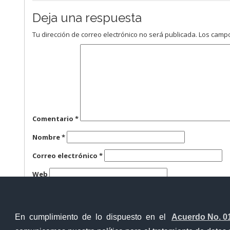
Deja una respuesta
Tu dirección de correo electrónico no será publicada.
Los campo
Comentario
*
Nombre
*
Correo electrónico
*
Web
Guarda mi nombre, correo electrónico y web en este n
En cumplimiento de lo dispuesto en el
Acuerdo No. 0