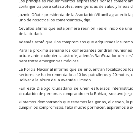
Los principales requerimientos expresados por los comerciant
contingencia para catástrofes, emergencias de salud y líneas d
Jazmín Oñate, presidenta de la Asociación Villamil agradeció 
uno de nosotros los comerciantes», dijo.
Cevallos afirmó que esta primera reunión «es el inicio de una 
de la ciudad».
Además acotó que «los compromisos que adquirimos los iremos
Para la próxima semana los comerciantes tendrán reuniones 
actuar ante cualquier catástrofe, además BanEcuador ofrecerá 
para tratar emergencias médicas.
La Policía Nacional informó que se encuentran focalizados l
sectores se ha incrementado a 10 los patrulleros y 20 motos
Bolívar a la altura de la avenida Olmedo.
«En este Diálogo Ciudadano se unen esfuerzos interinstitu
circulación de personas comprando en la Bahía», sostuvo Jorge A
«Estamos demostrando que tenemos las ganas, el deseo, la pr
cumplir los compromisos, falta mucho por hacer, aspiramos a s