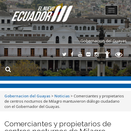
Toggle
navigation
Gobernacion del Guayas
Gobernacion del Guayas
>
Noticias
>
Comerciantes y propietarios
de centros nocturnos de Milagro mantuvieron diálogo ciudadano
con el Gobernador del Guayas.
Comerciantes y propietarios de
centros nocturnos de Milagro