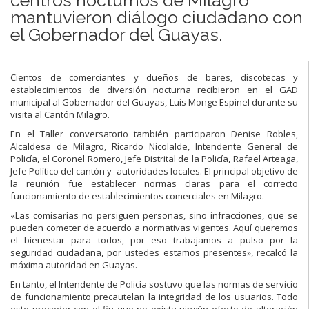
mantuvieron diálogo ciudadano con
el Gobernador del Guayas.
Cientos de comerciantes y dueños de bares, discotecas y
establecimientos de diversión nocturna recibieron en el GAD
municipal al Gobernador del Guayas, Luis Monge Espinel durante su
visita al Cantón Milagro.
En el Taller conversatorio también participaron Denise Robles,
Alcaldesa de Milagro, Ricardo Nicolalde, Intendente General de
Policía, el Coronel Romero, Jefe Distrital de la Policía, Rafael Arteaga,
Jefe Político del cantón y autoridades locales. El principal objetivo de
la reunión fue establecer normas claras para el correcto
funcionamiento de establecimientos comerciales en Milagro.
«Las comisarías no persiguen personas, sino infracciones, que se
pueden cometer de acuerdo a normativas vigentes. Aquí queremos
el bienestar para todos, por eso trabajamos a pulso por la
seguridad ciudadana, por ustedes estamos presentes», recalcó la
máxima autoridad en Guayas.
En tanto, el Intendente de Policía sostuvo que las normas de servicio
de funcionamiento precautelan la integridad de los usuarios. Todo
este proceder con el fin que no exista ningún efecto de alteración