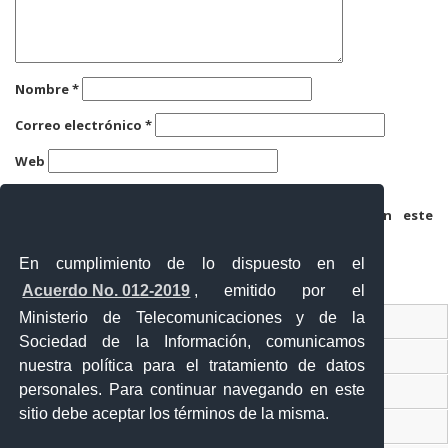
Nombre
*
Correo electrónico
*
Web
Guarda mi nombre, correo electrónico y web en este
navegador para la próxima vez que comente.
En cumplimiento de lo dispuesto en el
Acuerdo No. 012-2019
, emitido por el
Ministerio de Telecomunicaciones y de la
Ventanilla Única Virtual
Sociedad de la Información, comunicamos
Ventanilla Única de Comercio Exterior
nuestra política para el tratamiento de datos
personales. Para continuar navegando en este
Gobierno Abierto
sitio debe aceptar los términos de la misma.
Visor Ciudadano