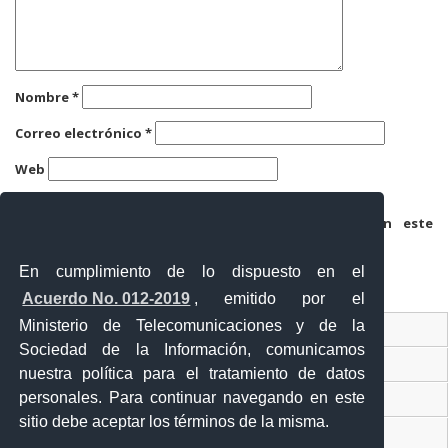
Nombre
*
Correo electrónico
*
Web
Guarda mi nombre, correo electrónico y web en este
navegador para la próxima vez que comente.
En cumplimiento de lo dispuesto en el
Acuerdo No. 012-2019
, emitido por el
Ministerio de Telecomunicaciones y de la
Ventanilla Única Virtual
Sociedad de la Información, comunicamos
Ventanilla Única de Comercio Exterior
nuestra política para el tratamiento de datos
personales. Para continuar navegando en este
Gobierno Abierto
sitio debe aceptar los términos de la misma.
Visor Ciudadano