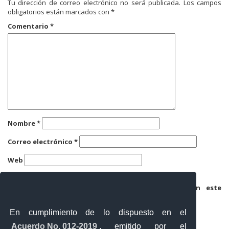
Tu dirección de correo electrónico no será publicada.
Los campos
obligatorios están marcados con
*
Comentario
*
Nombre
*
Correo electrónico
*
Web
Guarda mi nombre, correo electrónico y web en este
navegador para la próxima vez que comente.
En cumplimiento de lo dispuesto en el
Acuerdo No. 012-2019
, emitido por el