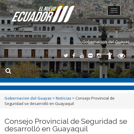
Toggle
navigation
Gobernacion del Guayas
Gobernacion del Guayas
>
Noticias
>
Consejo Provincial de
Seguridad se desarrolló en Guayaquil
Consejo Provincial de Seguridad se
desarrolló en Guayaquil