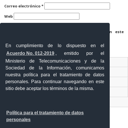
Correo electrónico
*
Web
Guarda mi nombre, correo electrónico y web en este
navegador para la próxima vez que comente.
En cumplimiento de lo dispuesto en el
Acuerdo No. 012-2019
, emitido por el
Ministerio de Telecomunicaciones y de la
Ventanilla Única Virtual
Sociedad de la Información, comunicamos
Ventanilla Única de Comercio Exterior
nuestra política para el tratamiento de datos
personales. Para continuar navegando en este
Gobierno Abierto
sitio debe aceptar los términos de la misma.
Visor Ciudadano
Contacto ciudadano
Política para el tratamiento de datos
personales