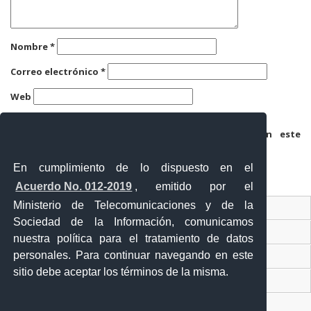
Nombre
*
Correo electrónico
*
Web
Guarda mi nombre, correo electrónico y web en este
navegador para la próxima vez que comente.
En cumplimiento de lo dispuesto en el
Acuerdo No. 012-2019
, emitido por el
Ministerio de Telecomunicaciones y de la
Ventanilla Única Virtual
Sociedad de la Información, comunicamos
Ventanilla Única de Comercio Exterior
nuestra política para el tratamiento de datos
personales. Para continuar navegando en este
Gobierno Abierto
sitio debe aceptar los términos de la misma.
Visor Ciudadano
Contacto ciudadano