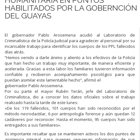
HABILITADOS POR LA GOBERNCIÓN
DEL GUAYAS
El gobernador Pablo Arosemena acudió al Laboratorio de
Criminalística de la Policía Judicial para agradecer al personal por su
incansable trabajo para identificar los cuerpos de los PPL fallecidos
días atrás.
“Hemos venido a darle ánimo y aliento a los efectivos de la Policía
que han hecho un trabajo muy importante, de manera eficiente y
acelerada. Gracias a esta labor los familiares tuvieron información
confiable y recibieron acompañamiento psicológico para que
puedan asimilar este lamentable hecho”, afirmó el
gobernador Pablo Arosemena.
Por su parte el mayor Rubén Terán, jefe del Laboratorio de
Criminalística, dio a conocer los datos oficiales sobre el trabajo
realizado hasta la tarde de este lunes:
«De los 119 fallecidos, 101 cuerpos han sido reconocidos por el
método necrodactilar, 6 por antropología forense y aún quedan 12
cadáveres por reconocer. Hasta el momento, 95 cuerpos han sido
entregados a sus familiares».
Es importante resaltar que se mantienen activos los dos puntos de
asistencia integral para quienes requieran información de sus