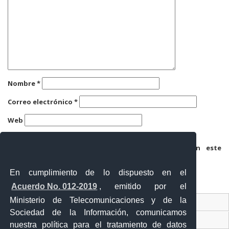
Nombre
*
Correo electrónico
*
Web
Guarda mi nombre, correo electrónico y web en este
navegador para la próxima vez que comente.
En cumplimiento de lo dispuesto en el
Acuerdo No. 012-2019
, emitido por el
Ministerio de Telecomunicaciones y de la
Ventanilla Única Virtual
Sociedad de la Información, comunicamos
Ventanilla Única de Comercio Exterior
nuestra política para el tratamiento de datos