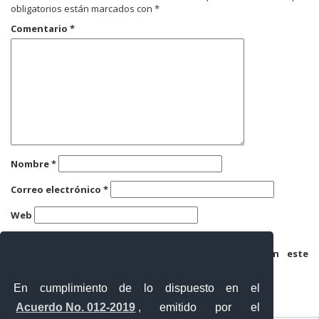
obligatorios están marcados con
*
Comentario
*
Nombre
*
Correo electrónico
*
Web
Guarda mi nombre, correo electrónico y web en este
navegador para la próxima vez que comente.
En cumplimiento de lo dispuesto en el
Acuerdo No. 012-2019
, emitido por el