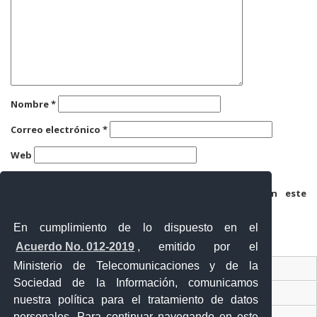
Nombre
*
Correo electrónico
*
Web
Guarda mi nombre, correo electrónico y web en este
navegador para la próxima vez que comente.
En cumplimiento de lo dispuesto en el
Acuerdo No. 012-2019
, emitido por el
Ministerio de Telecomunicaciones y de la
Ventanilla Única Virtual
Sociedad de la Información, comunicamos
Ventanilla Única de Comercio Exterior
nuestra política para el tratamiento de datos
personales. Para continuar navegando en este