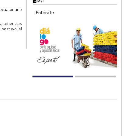
Mail
ecuatoriano
Entérate
s, tenencias
 sostuvo el