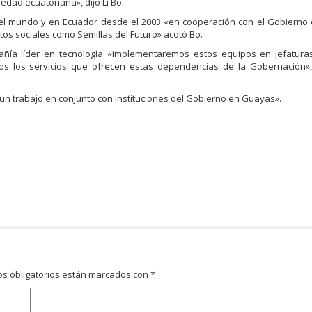
dad ecuatoriana», dijo Li Bo.
el mundo y en Ecuador desde el 2003 «en cooperación con el Gobierno 
os sociales como Semillas del Futuro» acotó Bo.
pañía líder en tecnología «implementaremos estos equipos en jefatura
dos los servicios que ofrecen estas dependencias de la Gobernación»,
un trabajo en conjunto con instituciones del Gobierno en Guayas».
s obligatorios están marcados con
*