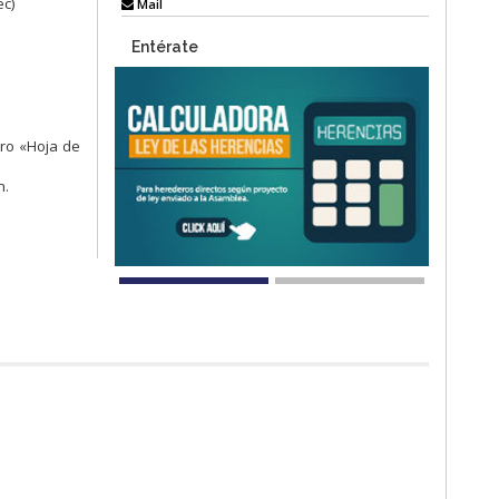
ec)
Mail
Entérate
tro «Hoja de
n.