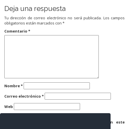
Deja una respuesta
Tu dirección de correo electrónico no será publicada.
Los campos
obligatorios están marcados con
*
Comentario
*
Nombre
*
Correo electrónico
*
Web
Guarda mi nombre, correo electrónico y web en este
navegador para la próxima vez que comente.