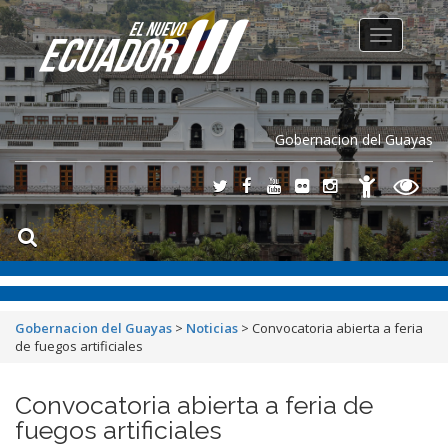
Toggle
navigation
Gobernacion del Guayas
Gobernacion del Guayas
>
Noticias
>
Convocatoria abierta a feria
de fuegos artificiales
Convocatoria abierta a feria de
fuegos artificiales