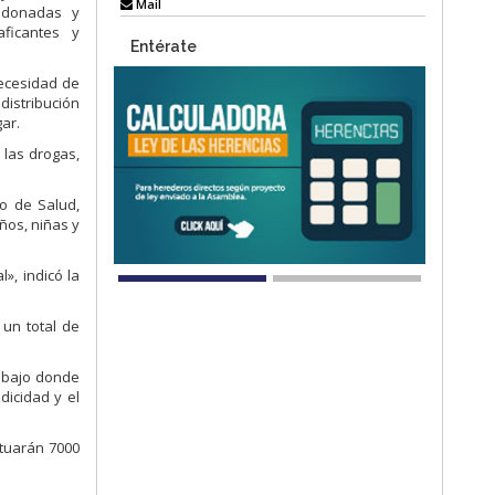
Mail
andonadas y
aficantes y
Entérate
necesidad de
distribución
ar.
 las drogas,
io de Salud,
ños, niñas y
», indicó la
 un total de
rabajo donde
dicidad y el
ctuarán 7000