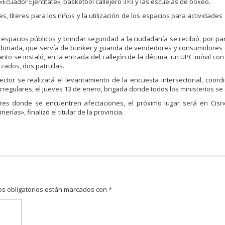
«Ecuador Ejercítate», basketbol callejero 3×3 y las escuelas de boxeo.
, títeres para los niños y la utilización de los espacios para actividades 
espacios públicos y brindar seguridad a la ciudadanía se recibió, por pa
ndonada, que servía de bunker y guarida de vendedores y consumidores 
to se instaló, en la entrada del callejón de la décima, un UPC móvil con l
izados, dos patrullas.
sector se realizará el levantamiento de la encuesta intersectorial, coord
egulares, el jueves 13 de enero, brigada donde todos los ministerios se 
res donde se encuentren afectaciones, el próximo lugar será en Cisne
rías», finalizó el titular de la provincia.
s obligatorios están marcados con
*