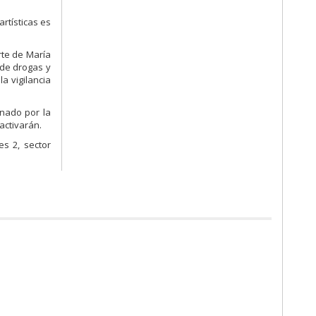
artísticas es
rte de María
de drogas y
a vigilancia
inado por la
activarán.
s 2, sector