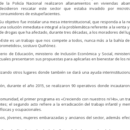
de la Policía Nacional realizaron allanamientos en viviendas ab
decidieron rescatar este sector que estaba invadido por microtr
consumidores de estupefacientes.
Su objetivo fue instalar una mesa interinstitucional, que responda a la 
una solución inmediata e integral a la problemática referente a la venta y 
de drogas que ha afectado, durante tres décadas, a los moradores del lug
«Este es un trabajo que nos compete a todos, nunca más a la bahía de
mprometidos», sostuvo Quiñónez.
terio de Educación, ministerio de Inclusión Económica y Social, minister
s cuales presentaron sus propuestas para aplicarlas en bienestar de los ni
izando otros lugares donde también se dará una ayuda interinstitucional
ejón, durante el año 2015, se realizaron 90 operativos donde incautaron
a comunidad, el primer programa es «Creciendo con nuestros ni14s», un t
ntes; el segundo acto refiere a la erradicación del trabajo infantil y men
ísicas y ocupacionales.
niños, jóvenes, mujeres embarazadas y ancianos del sector, además efe