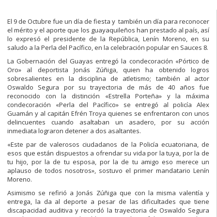
El 9 de Octubre fue un día de fiesta y también un día para reconocer
el mérito y el aporte que los guayaquileños han prestado al país, así
lo expresó el presidente de la República, Lenín Moreno, en su
saludo a la Perla del Pacífico, en la celebración popular en Sauces 8.
La Gobernación del Guayas entregó la condecoración «Pórtico de
Oro» al deportista Jonás Zúñiga, quien ha obtenido logros
sobresalientes en la disciplina de atletismo; también al actor
Oswaldo Segura por su trayectoria de más de 40 años fue
reconocido con la distinción «Estrella Porteña» y la máxima
condecoración «Perla del Pacífico» se entregó al policía Alex
Guamán y al capitán Efrén Troya quienes se enfrentaron con unos
delincuentes cuando asaltaban un asadero, por su acción
inmediata lograron detener a dos asaltantes.
«Este par de valerosos ciudadanos de la Policía ecuatoriana, de
esos que están dispuestos a ofrendar su vida por la tuya, por la de
tu hijo, por la de tu esposa, por la de tu amigo eso merece un
aplauso de todos nosotros», sostuvo el primer mandatario Lenín
Moreno.
Asimismo se refirió a Jonás Zúñiga que con la misma valentía y
entrega, la da al deporte a pesar de las dificultades que tiene
discapacidad auditiva y recordó la trayectoria de Oswaldo Segura