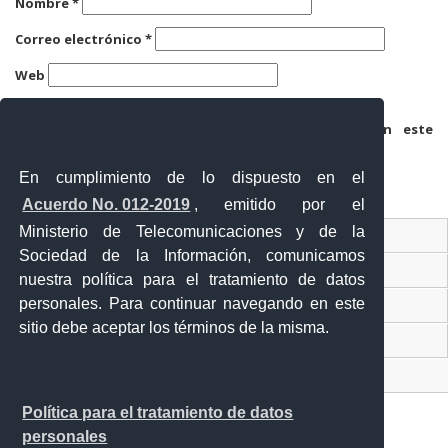
Nombre
*
Correo electrónico
*
Web
Guarda mi nombre, correo electrónico y web en este
navegador para la próxima vez que comente.
En cumplimiento de lo dispuesto en el
Acuerdo No. 012-2019
, emitido por el
Ministerio de Telecomunicaciones y de la
Ventanilla Única Virtual
Sociedad de la Información, comunicamos
Ventanilla Única de Comercio Exterior
nuestra política para el tratamiento de datos
personales. Para continuar navegando en este
Gobierno Abierto
sitio debe aceptar los términos de la misma.
Visor Ciudadano
Contacto ciudadano
Política para el tratamiento de datos
personales