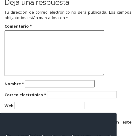
Deja una respuesta
Tu dirección de correo electrónico no será publicada.
Los campos
obligatorios están marcados con
*
Comentario
*
Nombre
*
Correo electrónico
*
Web
Guarda mi nombre, correo electrónico y web en este
navegador para la próxima vez que comente.