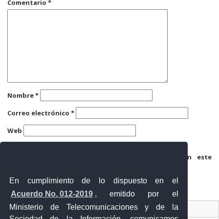
Comentario
*
Nombre
*
Correo electrónico
*
Web
Guarda mi nombre, correo electrónico y web en este
navegador para la próxima vez que comente.
En cumplimiento de lo dispuesto en el
Acuerdo No. 012-2019
, emitido por el
Ministerio de Telecomunicaciones y de la
Ventanilla Única Virtual
Sociedad de la Información, comunicamos