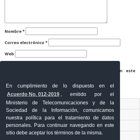
Nombre
*
Correo electrónico
*
Web
Guarda mi nombre, correo electrónico y web en este
navegador para la próxima vez que comente.
En cumplimiento de lo dispuesto en el
Acuerdo No. 012-2019
, emitido por el
Ministerio de Telecomunicaciones y de la
Ventanilla Única Virtual
Sociedad de la Información, comunicamos
Ventanilla Única de Comercio Exterior
nuestra política para el tratamiento de datos
personales. Para continuar navegando en este
Gobierno Abierto
sitio debe aceptar los términos de la misma.
Visor Ciudadano