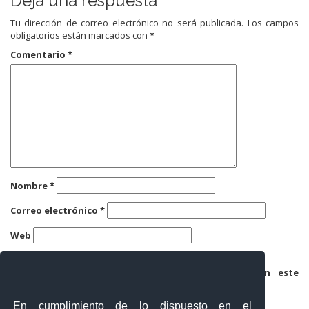
Deja una respuesta
Tu dirección de correo electrónico no será publicada.
Los campos
obligatorios están marcados con
*
Comentario
*
Nombre
*
Correo electrónico
*
Web
Guarda mi nombre, correo electrónico y web en este
navegador para la próxima vez que comente.
En cumplimiento de lo dispuesto en el