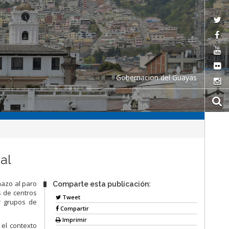
Gobernacion del Guayas
al
hazo al paro
Comparte esta publicación:
s de centros
Tweet
r grupos de
Compartir
Imprimir
 el contexto