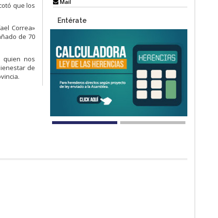
Mail
cotó que los
Entérate
fael Correa»
pañado de 70
a quien nos
bienestar de
vincia.