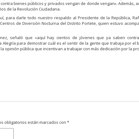
nte contra bienes públicos y privados vengan de donde vengan». Además, a
ños de la Revolución Ciudadana.
, para darle todo nuestro respaldo al Presidente de la República, Ra
Centros de Diversión Nocturna del Distrito Portete, quien estuvo acom
ñónez, señaló que «aquí hay cientos de jóvenes que ya saben contr
 Alegría para demostrar cuál es el sentir de la gente que trabaja por el 
la opinión pública que incentivan a trabajar con más dedicación por la pro
s obligatorios están marcados con
*