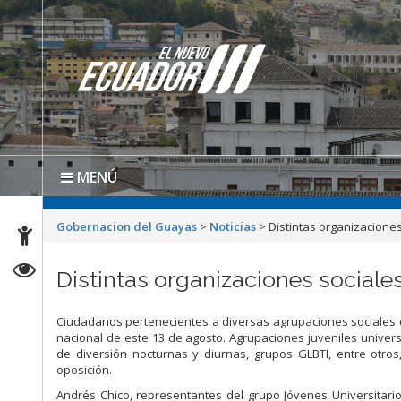
MENÚ
Gobernacion del Guayas
>
Noticias
>
Distintas organizaciones
Distintas organizaciones sociale
Ciudadanos pertenecientes a diversas agrupaciones sociales 
nacional de este 13 de agosto. Agrupaciones juveniles univers
de diversión nocturnas y diurnas, grupos GLBTI, entre otro
oposición.
Andrés Chico, representantes del grupo Jóvenes Universitario