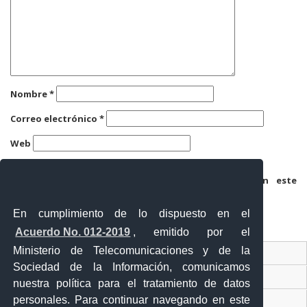
Nombre
*
Correo electrónico
*
Web
Guarda mi nombre, correo electrónico y web en este
navegador para la próxima vez que comente.
En cumplimiento de lo dispuesto en el
Acuerdo No. 012-2019
, emitido por el
Ministerio de Telecomunicaciones y de la
Ventanilla Única Virtual
Sociedad de la Información, comunicamos
Ventanilla Única de Comercio Exterior
nuestra política para el tratamiento de datos
personales. Para continuar navegando en este
Gobierno Abierto