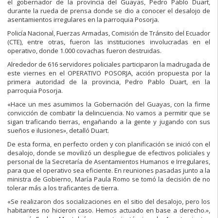
el gobernador de la provincia del Guayas, Pedro Pablo Duart,
durante la rueda de prensa donde se dio a conocer el desalojo de
asentamientos irregulares en la parroquia Posorja.
Policía Nacional, Fuerzas Armadas, Comisión de Tránsito del Ecuador
(CTE), entre otras, fueron las instituciones involucradas en el
operativo, donde 1.000 covachas fueron destruidas.
Alrededor de 616 servidores policiales participaron la madrugada de
este viernes en el OPERATIVO POSORJA, acción propuesta por la
primera autoridad de la provincia, Pedro Pablo Duart, en la
parroquia Posorja.
«Hace un mes asumimos la Gobernación del Guayas, con la firme
convicción de combatir la delincuencia. No vamos a permitir que se
sigan traficando tierras, engañando a la gente y jugando con sus
sueños e ilusiones», detalló Duart.
De esta forma, en perfecto orden y con planificación se inició con el
desalojo, donde se movilizó un despliegue de efectivos policiales y
personal de la Secretaría de Asentamientos Humanos e Irregulares,
para que el operativo sea eficiente. En reuniones pasadas junto a la
ministra de Gobierno, María Paula Romo se tomó la decisión de no
tolerar más a los traficantes de tierra.
«Se realizaron dos socializaciones en el sitio del desalojo, pero los
habitantes no hicieron caso. Hemos actuado en base a derecho.»,