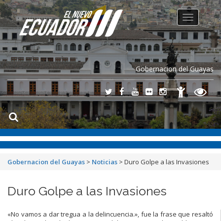
Toggle
navigation
Gobernacion del Guayas
Gobernacion del Guayas
>
Noticias
>
Duro Golpe a las Invasiones
Duro Golpe a las Invasiones
«No vamos a dar tregua a la delincuencia.», fue la frase que resaltó