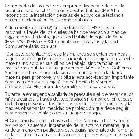
Como parte de las acciones emprendidas para fortalecer la
lactancia materna, el Ministerio de Salud Pública (MSP) ha
reconocido la instalación de salas de apoyo de la lactancia
materna (lactarios) en instituciones públicas.
Actualmente, existen 65 que pertenecen al MSP a escala
nacional, a través de los cuales se han beneficiado a más de
1.357 madres. En tanto, que la Red Pública Integral de Salud
(IESS, MSP, ISFFA e ISPOL), cuenta con tres salas y la Red
Complementaria, con una.
“Con esto garantizamos que las mujeres se sientan cómodas,
seguras y protegidas mientras alimentan a sus hijos con la leche
materna, no solo en sus sitios de trabajo; sino también, en
instituciones públicas a las que acuden. Año a año el Gobierno
Nacional se ha sumado a la semana mundial de la lactancia
materna para promover y visibilizar esta actividad tan importante
para las madres y sus hijos”, indicó Rocío de Moreno,
presidenta Ad Honórem del Comité Plan Toda Una Vida.
Durante la emergencia sanitaria se precautela el bienestar de los
niños lactantes, a través del teletrabajo; sin embargo, en el caso
de trabajo presencial, los lactarios deben estar disponibles y las
madres observar las medidas de protección que debe seguir
para prevenir el contagio en su lugar de trabajo.
El Gobierno Nacional, a través del Plan Nacional de Desarrollo
2017-2021, apuesta al incremento de la lactancia materna, que
va de la mano con políticas y estrategias nacionales de fomento
de la lactancia materna exclusiva en los primeros seis meses de