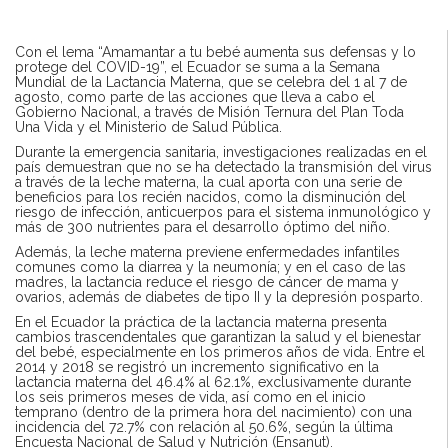
Con el lema “Amamantar a tu bebé aumenta sus defensas y lo
protege del COVID-19”, el Ecuador se suma a la Semana
Mundial de la Lactancia Materna, que se celebra del 1 al 7 de
agosto, como parte de las acciones que lleva a cabo el
Gobierno Nacional, a través de Misión Ternura del Plan Toda
Una Vida y el Ministerio de Salud Pública.
Durante la emergencia sanitaria, investigaciones realizadas en el
país demuestran que no se ha detectado la transmisión del virus
a través de la leche materna, la cual aporta con una serie de
beneficios para los recién nacidos, como la disminución del
riesgo de infección, anticuerpos para el sistema inmunológico y
más de 300 nutrientes para el desarrollo óptimo del niño.
Además, la leche materna previene enfermedades infantiles
comunes como la diarrea y la neumonía; y en el caso de las
madres, la lactancia reduce el riesgo de cáncer de mama y
ovarios, además de diabetes de tipo II y la depresión posparto.
En el Ecuador la práctica de la lactancia materna presenta
cambios trascendentales que garantizan la salud y el bienestar
del bebé, especialmente en los primeros años de vida. Entre el
2014 y 2018 se registró un incremento significativo en la
lactancia materna del 46.4% al 62.1%, exclusivamente durante
los seis primeros meses de vida, así como en el inicio
temprano (dentro de la primera hora del nacimiento) con una
incidencia del 72.7% con relación al 50.6%, según la última
Encuesta Nacional de Salud y Nutrición (Ensanut).