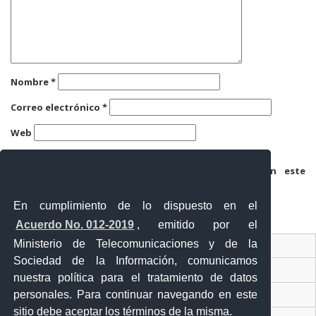
Nombre
*
Correo electrónico
*
Web
Guarda mi nombre, correo electrónico y web en este
navegador para la próxima vez que comente.
En cumplimiento de lo dispuesto en el
Acuerdo No. 012-2019
, emitido por el
Ministerio de Telecomunicaciones y de la
Ventanilla Única Virtual
Sociedad de la Información, comunicamos
Ventanilla Única de Comercio Exterior
nuestra política para el tratamiento de datos
personales. Para continuar navegando en este
Gobierno Abierto
sitio debe aceptar los términos de la misma.