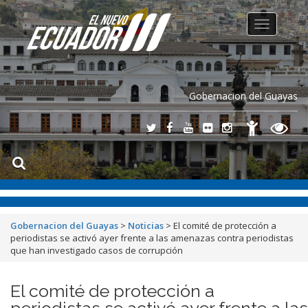
Toggle
navigation
Gobernacion del Guayas
Gobernacion del Guayas
>
Noticias
>
El comité de protección a
periodistas se activó ayer frente a las amenazas contra periodistas
que han investigado casos de corrupción
El comité de protección a
periodistas se activó ayer frente a las