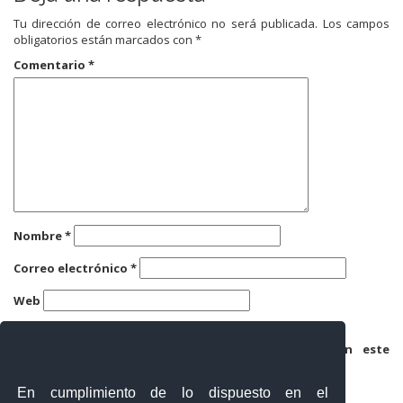
Tu dirección de correo electrónico no será publicada.
Los campos
obligatorios están marcados con
*
Comentario
*
Nombre
*
Correo electrónico
*
Web
Guarda mi nombre, correo electrónico y web en este
navegador para la próxima vez que comente.
En cumplimiento de lo dispuesto en el