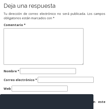
Deja una respuesta
Tu dirección de correo electrónico no será publicada.
Los campos
obligatorios están marcados con
*
Comentario
*
Nombre
*
Correo electrónico
*
Web
Guarda mi nombre, correo electrónico y web en este
navegador para la próxima vez que comente.