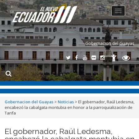
Toggle
navigation
Gobernacion del Guayas
Gobernacion del Guayas
>
Noticias
>
El gobernador, Raúl Ledesma,
encabezó la cabalgata montubia en honor a la parroquialización de
Tarifa
El gobernador, Raúl Ledesma,
encabezó la cabalgata montubia en