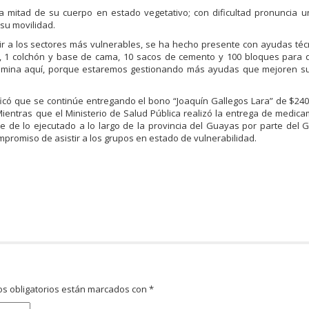
a mitad de su cuerpo en estado vegetativo; con dificultad pronuncia 
su movilidad.
stir a los sectores más vulnerables, se ha hecho presente con ayudas té
, 1 colchón y base de cama, 10 sacos de cemento y 100 bloques para
ulmina aquí, porque estaremos gestionando más ayudas que mejoren su
tificó que se continúe entregando el bono “Joaquín Gallegos Lara” de $24
ientras que el Ministerio de Salud Pública realizó la entrega de medicam
e de lo ejecutado a lo largo de la provincia del Guayas por parte del 
mpromiso de asistir a los grupos en estado de vulnerabilidad.
s obligatorios están marcados con
*