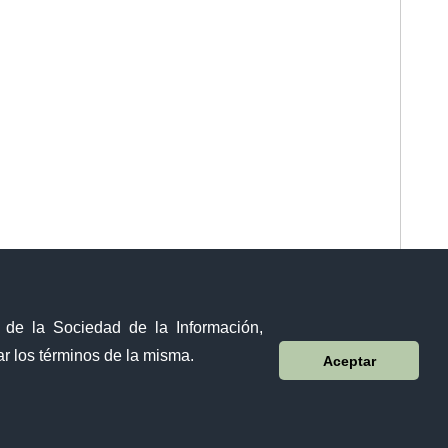
y de la Sociedad de la Información,
r los términos de la misma.
Aceptar
Visor Ciudadano
Contacto ciudadano
Malecón y Aguirre
Guayaquil - Ecuador