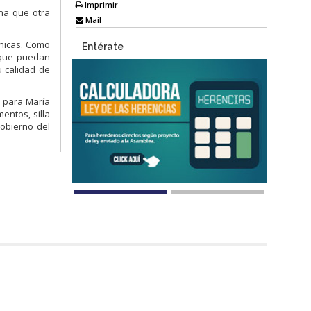
Imprimir
una que otra
Mail
cnicas. Como
Entérate
 que puedan
 calidad de
0 para María
entos, silla
Gobierno del