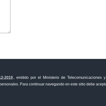
avegador para la próxima vez que comente.
12-2019
, emitido por el Ministerio de Telecomunicaciones 
personales. Para continuar navegando en este sitio debe acepta
a Única de Comercio Exterior
Gobierno Abierto