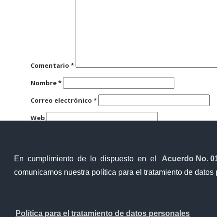
Comentario
*
Nombre
*
Correo electrónico
*
Web
Guarda mi nombre, correo electrónico y web en este n
En cumplimiento de lo dispuesto en el
Acuerdo No. 0
comunicamos nuestra política para el tratamiento de datos 
Ventanilla Única Virtual
Ventanill
Política para el tratamiento de datos personales