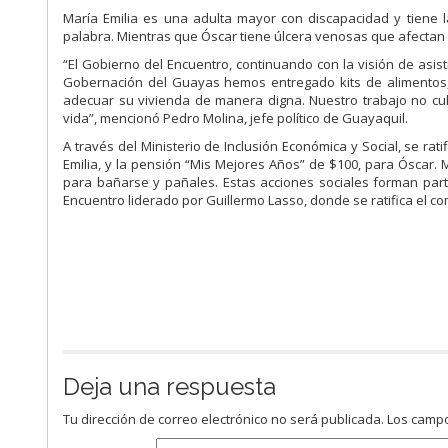
María Emilia es una adulta mayor con discapacidad y tiene l
palabra. Mientras que Óscar tiene úlcera venosas que afectan 
“El Gobierno del Encuentro, continuando con la visión de asi
Gobernación del Guayas hemos entregado kits de alimentos
adecuar su vivienda de manera digna. Nuestro trabajo no c
vida”, mencionó Pedro Molina, jefe político de Guayaquil.
A través del Ministerio de Inclusión Económica y Social, se ra
Emilia, y la pensión “Mis Mejores Años” de $100, para Óscar. M
para bañarse y pañales. Estas acciones sociales forman part
Encuentro liderado por Guillermo Lasso, donde se ratifica el co
Deja una respuesta
Tu dirección de correo electrónico no será publicada.
Los campo