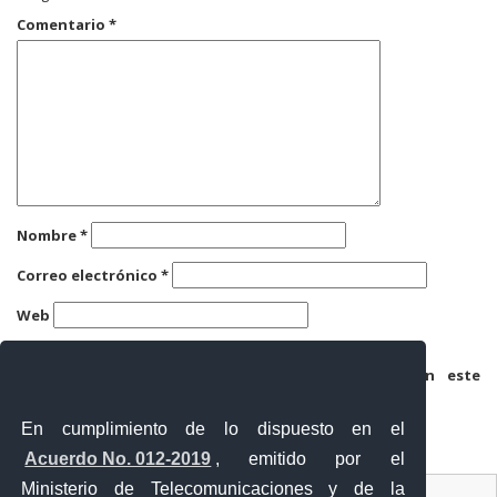
Comentario
*
Nombre
*
Correo electrónico
*
Web
Guarda mi nombre, correo electrónico y web en este
navegador para la próxima vez que comente.
En cumplimiento de lo dispuesto en el
Acuerdo No. 012-2019
, emitido por el
Ministerio de Telecomunicaciones y de la
Ventanilla Única Virtual