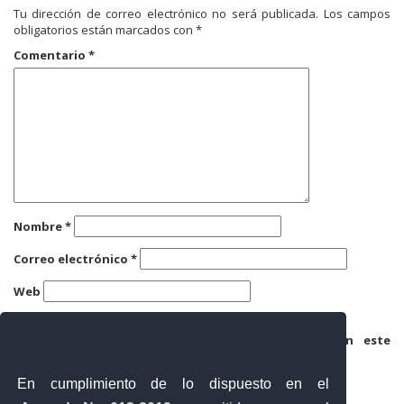
Tu dirección de correo electrónico no será publicada.
Los campos
obligatorios están marcados con
*
Comentario
*
Nombre
*
Correo electrónico
*
Web
Guarda mi nombre, correo electrónico y web en este
navegador para la próxima vez que comente.
En cumplimiento de lo dispuesto en el