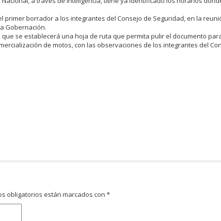
ía Nacional, a través de inteligencia, tiene ya identificado los horarios dond
l primer borrador a los integrantes del Consejo de Seguridad, en la reuni
 la Gobernación.
que se establecerá una hoja de ruta que permita pulir el documento para
comercialización de motos, con las observaciones de los integrantes del Co
s obligatorios están marcados con
*