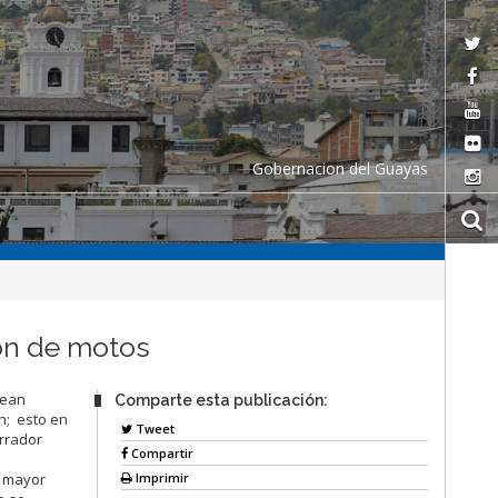
Gobernacion del Guayas
ión de motos
sean
Comparte esta publicación:
n; esto en
Tweet
orrador
Compartir
Imprimir
e mayor