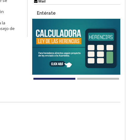
e se
Mail
ón
Entérate
 la
nsejo de