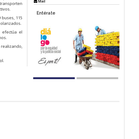
Mail
transporten
tivos.
Entérate
9 buses, 115
polarizados.
 efectúa el
nos.
 realizando,
ol.