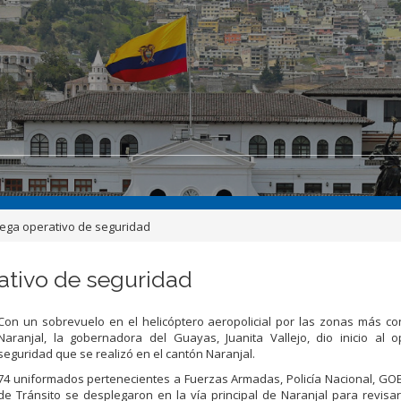
mega operativo de seguridad
ativo de seguridad
Con un sobrevuelo en el helicóptero aeropolicial por las zonas más con
Naranjal, la gobernadora del Guayas, Juanita Vallejo, dio inicio al 
seguridad que se realizó en el cantón Naranjal.
74 uniformados pertenecientes a Fuerzas Armadas, Policía Nacional, GO
de Tránsito se desplegaron en la vía principal de Naranjal para revisa