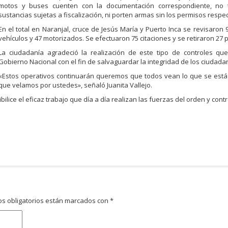
motos y buses cuenten con la documentación correspondiente, no 
sustancias sujetas a fiscalización, ni porten armas sin los permisos respec
En el total en Naranjal, cruce de Jesús María y Puerto Inca se revisaron 
vehículos y 47 motorizados. Se efectuaron 75 citaciones y se retiraron 27 
La ciudadanía agradeció la realización de este tipo de controles que
Gobierno Nacional con el fin de salvaguardar la integridad de los ciudada
«Estos operativos continuarán queremos que todos vean lo que se está
que velamos por ustedes», señaló Juanita Vallejo.
lice el eficaz trabajo que día a día realizan las fuerzas del orden y contr
s obligatorios están marcados con
*