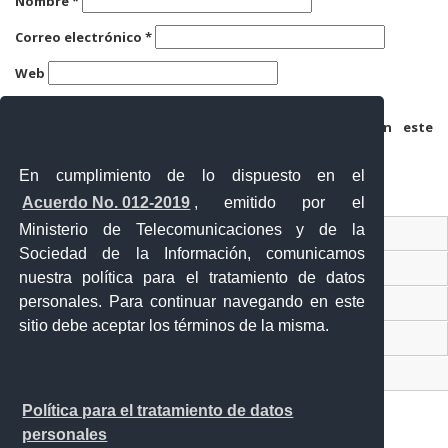
Nombre
*
Correo electrónico
*
Web
Guarda mi nombre, correo electrónico y web en este
navegador para la próxima vez que comente.
En cumplimiento de lo dispuesto en el
Acuerdo No. 012-2019
, emitido por el
Ministerio de Telecomunicaciones y de la
Ventanilla Única Virtual
Sociedad de la Información, comunicamos
Ventanilla Única de Comercio Exterior
nuestra política para el tratamiento de datos
personales. Para continuar navegando en este
Gobierno Abierto
sitio debe aceptar los términos de la misma.
Visor Ciudadano
Contacto ciudadano
Política para el tratamiento de datos
personales