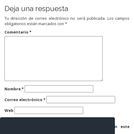
Deja una respuesta
Tu dirección de correo electrónico no será publicada.
Los campos
obligatorios están marcados con
*
Comentario
*
Nombre
*
Correo electrónico
*
Web
Guarda mi nombre, correo electrónico y web en este
navegador para la próxima vez que comente.