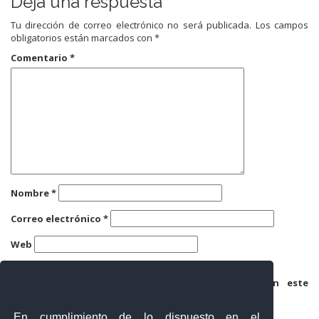
Deja una respuesta
Tu dirección de correo electrónico no será publicada.
Los campos
obligatorios están marcados con
*
Comentario
*
Nombre
*
Correo electrónico
*
Web
Guarda mi nombre, correo electrónico y web en este
navegador para la próxima vez que comente.
En cumplimiento de lo dispuesto en el