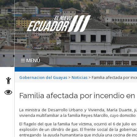
MENÚ
Gobernacion del Guayas
>
Noticias
>
Familia afectada por in
Familia afectada por incendio en
La ministra de Desarrollo Urbano y Vivienda, María Duarte, 
vivienda multifamiliar a la familia Reyes Marcillo, cuyo domicili
El flagelo del que la familia fue víctima, ocurrió el 6 de Juli
explosión de un cilindro de gas. El frente social de la gober
entregando la ayuda humanitaria que incluía una cocina de ind