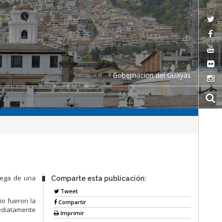
Gobernacion del Guayas
trega de una
Comparte esta publicación:
Tweet
io fueron la
Compartir
mediatamente
Imprimir