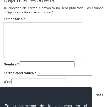
Deja una respuesta
Tu dirección de correo electrónico no será publicada.
Los campos
obligatorios están marcados con
*
Comentario
*
Nombre
*
Correo electrónico
*
Web
Guarda mi nombre, correo electrónico y web en este
navegador para la próxima vez que comente.
En cumplimiento de lo dispuesto en el