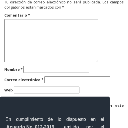
Tu dirección de correo electrónico no será publicada.
Los campos
obligatorios están marcados con
*
Comentario
*
Nombre
*
Correo electrónico
*
Web
Guarda mi nombre, correo electrónico y web en este
navegador para la próxima vez que comente.
En cumplimiento de lo dispuesto en el
Acuerdo No. 012-2019
, emitido por el