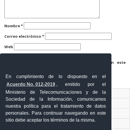
Nombre
*
Correo electrónico
*
Web
Guarda mi nombre, correo electrónico y web en este
navegador para la próxima vez que comente.
En cumplimiento de lo dispuesto en el
Acuerdo No. 012-2019
, emitido por el
Ministerio de Telecomunicaciones y de la
Ventanilla Única Virtual
Sociedad de la Información, comunicamos
Ventanilla Única de Comercio Exterior
nuestra política para el tratamiento de datos
personales. Para continuar navegando en este
Gobierno Abierto
sitio debe aceptar los términos de la misma.
Visor Ciudadano