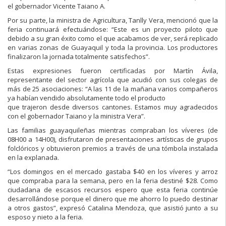
el gobernador Vicente Taiano A.
Por su parte, la ministra de Agricultura, Tanlly Vera, mencionó que la
feria continuará efectuándose: “Este es un proyecto piloto que
debido a su gran éxito como el que acabamos de ver, será replicado
en varias zonas de Guayaquil y toda la provincia. Los productores
finalizaron la jornada totalmente satisfechos”.
Estas expresiones fueron certificadas por Martín Ávila,
representante del sector agrícola que acudió con sus colegas de
más de 25 asociaciones: “A las 11 de la mañana varios compañeros
ya habían vendido absolutamente todo el producto
que trajeron desde diversos cantones. Estamos muy agradecidos
con el gobernador Taiano y la ministra Vera”.
Las familias guayaquileñas mientras compraban los víveres (de
08H00 a 14H00), disfrutaron de presentaciones artísticas de grupos
folclóricos y obtuvieron premios a través de una tómbola instalada
en la explanada.
“Los domingos en el mercado gastaba $40 en los víveres y arroz
que compraba para la semana, pero en la feria destiné $28. Como
ciudadana de escasos recursos espero que esta feria continúe
desarrollándose porque el dinero que me ahorro lo puedo destinar
a otros gastos”, expresó Catalina Mendoza, que asistió junto a su
esposo y nieto a la feria.