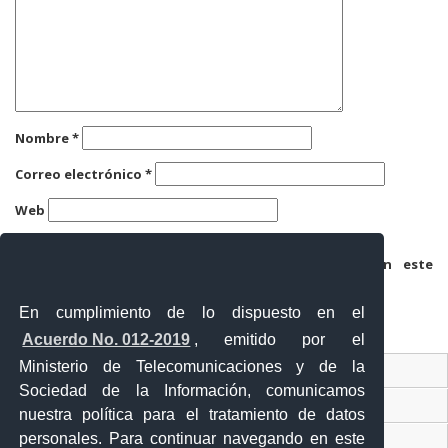
Nombre
*
Correo electrónico
*
Web
Guarda mi nombre, correo electrónico y web en este
navegador para la próxima vez que comente.
En cumplimiento de lo dispuesto en el
Acuerdo No. 012-2019
, emitido por el
Ministerio de Telecomunicaciones y de la
Ventanilla Única Virtual
Sociedad de la Información, comunicamos
Ventanilla Única de Comercio Exterior
nuestra política para el tratamiento de datos
personales. Para continuar navegando en este
Gobierno Abierto