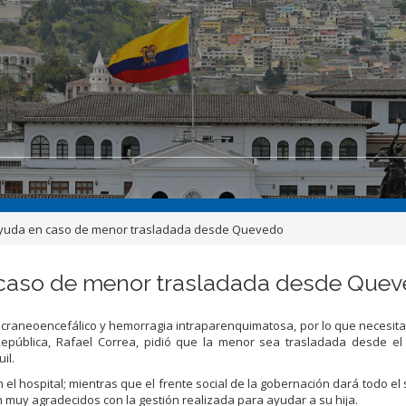
 ayuda en caso de menor trasladada desde Quevedo
n caso de menor trasladada desde Que
 craneoencefálico y hemorragia intraparenquimatosa, por lo que necesit
a República, Rafael Correa, pidió que la menor sea trasladada desde el
il.
el hospital; mientras que el frente social de la gobernación dará todo el
muy agradecidos con la gestión realizada para ayudar a su hija.