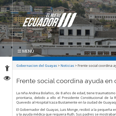
MENÚ
Gobernacion del Guayas
>
Noticias
>
Frente social coordina
Frente social coordina ayuda e
La niña Andrea Bolaños, de 8 años de edad, tiene traumatismo
prioritaria, debido a ello el Presidente Constitucional de l
Quevedo al Hospital Icaza Bustamente en la ciudad de Guayaqu
El Gobernador del Guayas, Luis Monge, recibió a la pequeña en 
y la ayuda médica que requiera Ruth. Sus padres se mostraban 