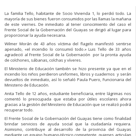
La familia Tello, habitante de Socio Vivienda 1, lo perdió todo. La
mayoría de sus bienes fueron consumidos por las llamas la mañana
de este viernes. De inmediato al tener conocimiento del caso el
Frente Social de la Gobernación del Guayas se dirigió al lugar para
proporcionar la ayuda necesaria.
Wilmer Morán de 43 años víctima del flagelo manifestó sentirse
apenado, «el incendio lo consumió todo.» Luis Tello de 33 años
agradeció al Frente Social de la Gobernación por la pronta ayuda
de colchones, sábanas, colchas y víveres.
El Ministerio de Educación también se hizo presente ya que en el
incendio los niños perdieron uniformes, libros y cuadernos y serán
devueltos de inmediato, así lo señaló Paula Puero, Funcionaria del
Ministerio de Educación.
Anita Tello de 12 años, estudiante beneficiaria, entre lágrimas nos
comentó lo preocupada que estaba por útiles escolares ahora
gracias a la gestión del Ministerio de Educación que se realizó podrá
recuperar todo.
El Frente Social de la Gobernación del Guayas tiene como finalidad
brindar servicios de ayuda social que la ciudadanía requiera.
Asimismo, contribuye al desarrollo de la provincia del Guayas
mediante un equipo humano-técnico competente, quienes articulan