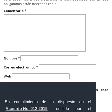
obligatorios están marcados con
*
Comentario
*
Nombre
*
Correo electrónico
*
Web
Guarda mi nombre, correo electrónico y web en este
navegador para la próxima vez que comente.
En cumplimiento de lo dispuesto en el
Acuerdo No. 012-2019
, emitido por el