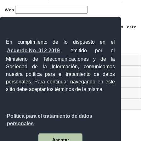
Web
Guarda mi nombre, correo electrónico y web en este
navegador para la próxima vez que comente.
En cumplimiento de lo dispuesto en el
Acuerdo No. 012-2019
, emitido por el
Ministerio de Telecomunicaciones y de la
Ventanilla Única Virtual
Sociedad de la Información, comunicamos
Ventanilla Única de Comercio Exterior
nuestra política para el tratamiento de datos
personales. Para continuar navegando en este
Gobierno Abierto
sitio debe aceptar los términos de la misma.
Visor Ciudadano
Contacto ciudadano
Política para el tratamiento de datos
personales
Malecón y Aguirre
Aceptar