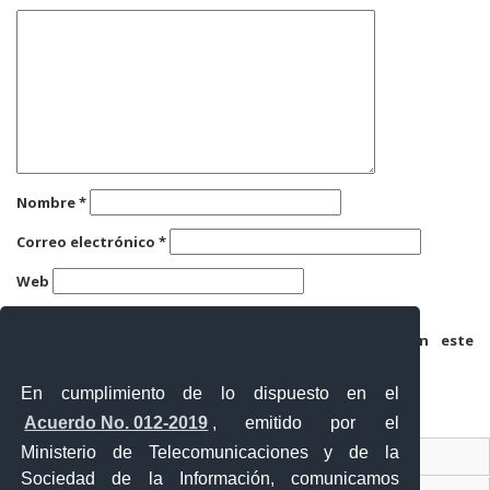
Nombre
*
Correo electrónico
*
Web
Guarda mi nombre, correo electrónico y web en este
navegador para la próxima vez que comente.
En cumplimiento de lo dispuesto en el
Acuerdo No. 012-2019
, emitido por el
Ministerio de Telecomunicaciones y de la
Ventanilla Única Virtual
Sociedad de la Información, comunicamos