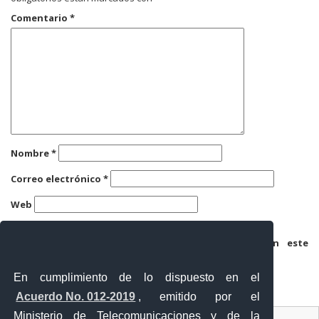
Comentario
*
Nombre
*
Correo electrónico
*
Web
Guarda mi nombre, correo electrónico y web en este
navegador para la próxima vez que comente.
En cumplimiento de lo dispuesto en el
Acuerdo No. 012-2019
, emitido por el
Ministerio de Telecomunicaciones y de la
Ventanilla Única Virtual