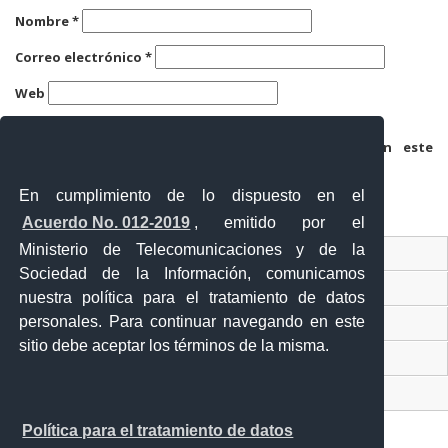
Nombre
*
Correo electrónico
*
Web
Guarda mi nombre, correo electrónico y web en este
navegador para la próxima vez que comente.
En cumplimiento de lo dispuesto en el
Acuerdo No. 012-2019
, emitido por el
Ministerio de Telecomunicaciones y de la
Ventanilla Única Virtual
Sociedad de la Información, comunicamos
Ventanilla Única de Comercio Exterior
nuestra política para el tratamiento de datos
personales. Para continuar navegando en este
Gobierno Abierto
sitio debe aceptar los términos de la misma.
Visor Ciudadano
Contacto ciudadano
Política para el tratamiento de datos