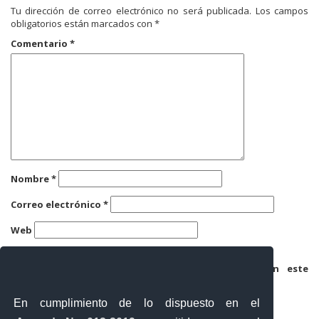
Tu dirección de correo electrónico no será publicada.
Los campos
obligatorios están marcados con
*
Comentario
*
Nombre
*
Correo electrónico
*
Web
Guarda mi nombre, correo electrónico y web en este
navegador para la próxima vez que comente.
En cumplimiento de lo dispuesto en el