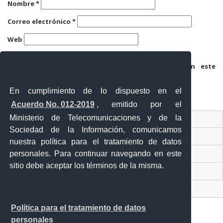
Nombre
*
Correo electrónico
*
Web
Guarda mi nombre, correo electrónico y web en este
navegador para la próxima vez que comente.
En cumplimiento de lo dispuesto en el
Acuerdo No. 012-2019
, emitido por el
Ministerio de Telecomunicaciones y de la
Ventanilla Única Virtual
Sociedad de la Información, comunicamos
Ventanilla Única de Comercio Exterior
nuestra política para el tratamiento de datos
personales. Para continuar navegando en este
Gobierno Abierto
sitio debe aceptar los términos de la misma.
Visor Ciudadano
Contacto ciudadano
Política para el tratamiento de datos
personales