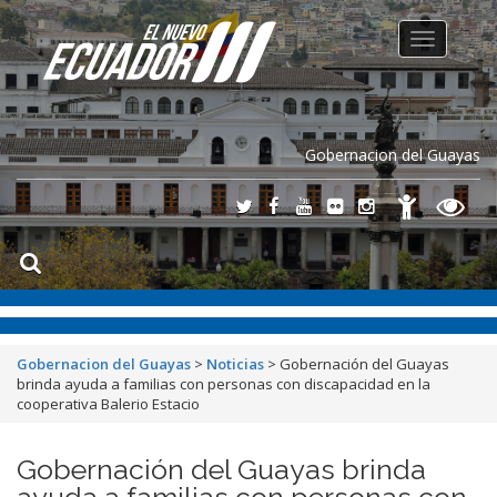
Toggle
navigation
Gobernacion del Guayas
Gobernacion del Guayas
>
Noticias
>
Gobernación del Guayas
brinda ayuda a familias con personas con discapacidad en la
cooperativa Balerio Estacio
Gobernación del Guayas brinda
ayuda a familias con personas con