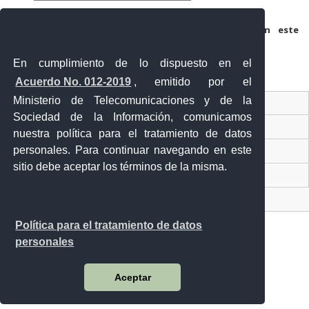
Guarda mi nombre, correo electrónico y web en este
navegador para la próxima vez que comente.
En cumplimiento de lo dispuesto en el
Acuerdo No. 012-2019
, emitido por el
Ministerio de Telecomunicaciones y de la
Ventanilla Única Virtual
Sociedad de la Información, comunicamos
Ventanilla Única de Comercio Exterior
nuestra política para el tratamiento de datos
personales. Para continuar navegando en este
Gobierno Abierto
sitio debe aceptar los términos de la misma.
Visor Ciudadano
Contacto ciudadano
Política para el tratamiento de datos
personales
Malecón y Aguirre
Aceptar
Guayaquil - Ecuador
Teléfono: 593-4 370-2840