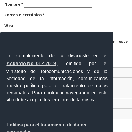
Nombre
*
Correo electrónico
*
Web
Guarda mi nombre, correo electrónico y web en este
navegador para la próxima vez que comente.
En cumplimiento de lo dispuesto en el
Acuerdo No. 012-2019
, emitido por el
Ministerio de Telecomunicaciones y de la
Ventanilla Única Virtual
Sociedad de la Información, comunicamos
Ventanilla Única de Comercio Exterior
nuestra política para el tratamiento de datos
personales. Para continuar navegando en este
Gobierno Abierto
sitio debe aceptar los términos de la misma.
Visor Ciudadano
Contacto ciudadano
Política para el tratamiento de datos
personales