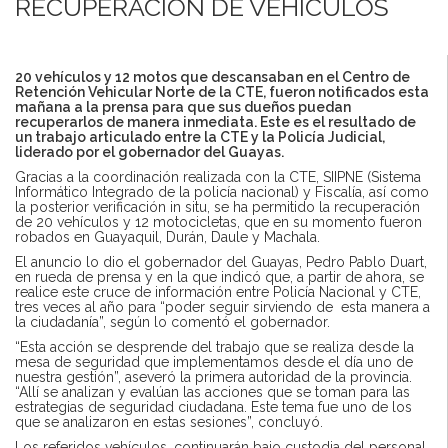
RECUPERACIÓN DE VEHÍCULOS
20 vehículos y 12 motos que descansaban en el Centro de
Retención Vehicular Norte de la CTE, fueron notificados esta
mañana a la prensa para que sus dueños puedan
recuperarlos de manera inmediata. Este es el resultado de
un trabajo articulado entre la CTE y la Policía Judicial,
liderado por el gobernador del Guayas.
Gracias a la coordinación realizada con la CTE, SIIPNE (Sistema
Informático Integrado de la policía nacional) y Fiscalía, así como
la posterior verificación in situ, se ha permitido la recuperación
de 20 vehículos y 12 motocicletas, que en su momento fueron
robados en Guayaquil, Durán, Daule y Machala.
El anuncio lo dio el gobernador del Guayas, Pedro Pablo Duart,
en rueda de prensa y en la que indicó que, a partir de ahora, se
realice este cruce de información entre Policía Nacional y CTE,
tres veces al año para “poder seguir sirviendo de esta manera a
la ciudadanía”, según lo comentó el gobernador.
“Esta acción se desprende del trabajo que se realiza desde la
mesa de seguridad que implementamos desde el día uno de
nuestra gestión”, aseveró la primera autoridad de la provincia.
“Allí se analizan y evalúan las acciones que se toman para las
estrategias de seguridad ciudadana. Este tema fue uno de los
que se analizaron en estas sesiones”, concluyó.
Los referidos vehículos, continuarán bajo custodia del personal