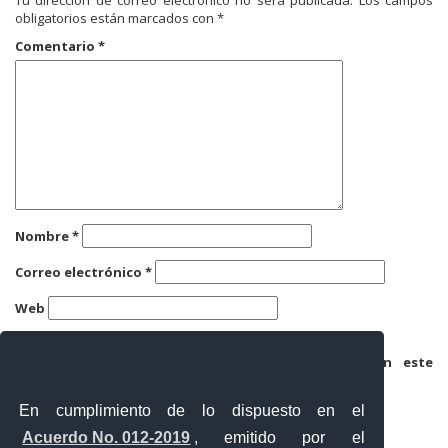
obligatorios están marcados con
*
Comentario
*
Nombre
*
Correo electrónico
*
Web
Guarda mi nombre, correo electrónico y web en este
navegador para la próxima vez que comente.
En cumplimiento de lo dispuesto en el
Acuerdo No. 012-2019
, emitido por el